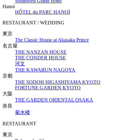
Southwest Grand Hotel
Hanoi
HÔTEL du PARC HANOÏ
RESTAURANT / WEDDING
東京
The Classic House at Akasaka Prince
名古屋
THE NANZAN HOUSE
THE CONDER HOUSE
河文
THE KAWABUN NAGOYA
京都
THE SODOH HIGASHIYAMA KYOTO
FORTUNE GARDEN KYOTO
大阪
THE GARDEN ORIENTAL OSAKA
奈良
菊水楼
RESTAURANT
東京