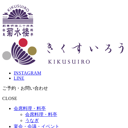
INSTAGRAM
LINE
ご予約・お問
い
合
わ
せ
CLOSE
会席料理・料亭
会席料理・料亭
うなぎ
宴会・会議・イベント