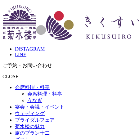
INSTAGRAM
LINE
ご予約・お問
い
合
わ
せ
CLOSE
会席料理・料亭
会席料理・料亭
うなぎ
宴会・会議・イベント
ウェディング
ブライダルフェア
菊水楼の魅力
旅のプラン十二