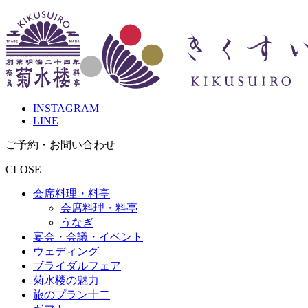
INSTAGRAM
LINE
ご予約・お問
い
合
わ
せ
CLOSE
会席料理・料亭
会席料理・料亭
うなぎ
宴会・会議・イベント
ウェディング
ブライダルフェア
菊水楼の魅力
旅のプラン十二