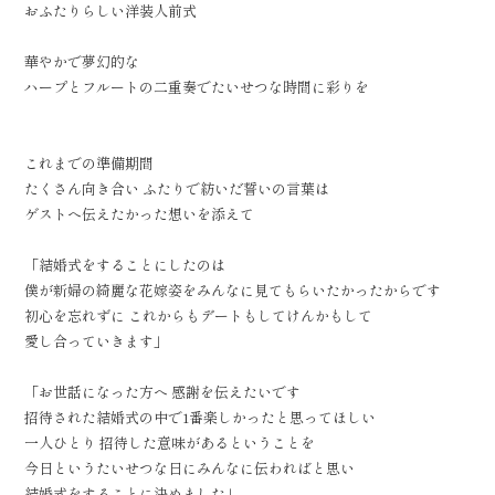
おふたりらしい洋装人前式
華やかで夢幻的な
ハープとフルートの二重奏でたいせつな時間に彩りを
これまでの準備期間
たくさん向き合い ふたりで紡いだ誓いの言葉は
ゲストへ伝えたかった想いを添えて
「結婚式をすることにしたのは
僕が新婦の綺麗な花嫁姿をみんなに見てもらいたかったからです
初心を忘れずに これからもデートもしてけんかもして
愛し合っていきます」
「お世話になった方へ 感謝を伝えたいです
招待された結婚式の中で1番楽しかったと思ってほしい
一人ひとり 招待した意味があるということを
今日というたいせつな日にみんなに伝わればと思い
結婚式をすることに決めました」