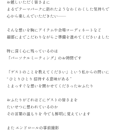
お越しいただく皆さまに
まるでテーマパークに訪れたようなわくわくした気持ちで
心から楽しんでいただきたい——
そんな想いを胸にアイテムや会場コーディネートなど
細部にまでこだわりながらご準備を進めてくださいました
特に深く心に残っているのは
「パーソナルミーティング」のお時間です
「ゲストのことを教えてください」という私からの問いに
“ ひとりひとり 招待する意味がある ”
とまっすぐな想いを聞かせてくださったおふたり
おふたりがどれほどにゲストの皆さまを
たいせつに想われているのか
その言葉の温もりを 今でも鮮明に覚えています
また エンドロールの事前撮影