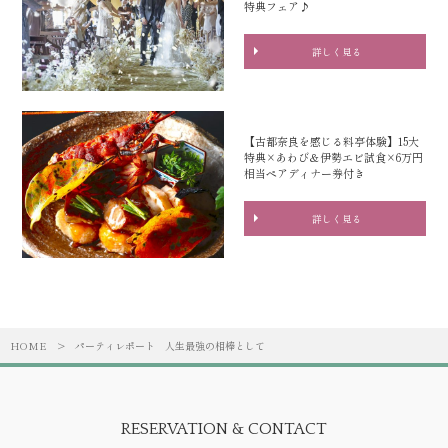
特典フェア♪
詳しく見る
【古都奈良を感じる料亭体験】15大
特典×あわび＆伊勢エビ試食×6万円
相当ペアディナー券付き
詳しく見る
HOME
>
パーティレポート
人生最強の相棒として
RESERVATION & CONTACT