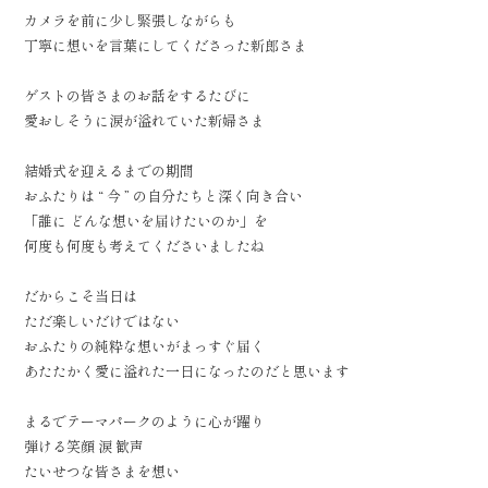
カメラを前に少し緊張しながらも
丁寧に想いを言葉にしてくださった新郎さま
ゲストの皆さまのお話をするたびに
愛おしそうに涙が溢れていた新婦さま
結婚式を迎えるまでの期間
おふたりは “ 今 ” の自分たちと深く向き合い
「誰に どんな想いを届けたいのか」を
何度も何度も考えてくださいましたね
だからこそ当日は
ただ楽しいだけではない
おふたりの純粋な想いがまっすぐ届く
あたたかく愛に溢れた一日になったのだと思います
まるでテーマパークのように心が躍り
弾ける笑顔 涙 歓声
たいせつな皆さまを想い