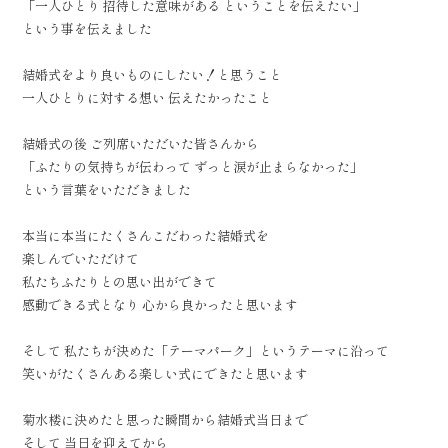
「一人ひとり 招待した意味がある ということを伝えたい」
という事を伝えました
結婚式をより良いものにしたい！と思うこと
一人ひとりに対する想い 伝えたかったこと
結婚式の後 ご列席いただいた皆さんから
「ふたりの気持ちが伝わって ずっと涙が止まらなかった」
という言葉をいただきました
本当に本当にたくさんこだわった結婚式を
楽しんでいただけて
私たちふたりとの思い出ができて
感動できる式となり 心から良かったと思います
そして 私たちが決めた「テーマパーク」というテーマに沿って
笑いがたくさんある楽しい式にできたと思います
菊水楼に決めたと思った瞬間から結婚式当日まで
そして 当日を迎えてから