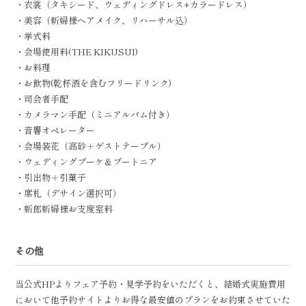
・衣裳（タキシード、ウェディングドレス+カラードレス）
・美容（新婦様ヘアメイク、リハーサル込）
・挙式料
・会場使用料(THE KIKUSUI)
・お料理
・お飲物(乾杯酒を含むフリードリンク)
・司会者手配
・カメラマン手配（ミニアルバム付き）
・音響オペレーター
・会場装花（高砂＋ゲストテーブル）
・ウェディングブーケ＆ブートニア
・引出物＋引菓子
・席札（デサイン選択可）
・新郎新婦様お支度室料
その他
当公式HPよりフェア予約・見学予約をいただくと、結婚式実施費用
において他予約サイトよりお得な最安値のプランをお約束させていた