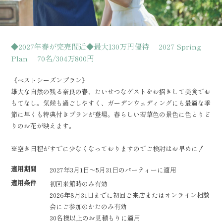
◆2027年春が完売間近◆最大130万円優待 2027 Spring
Plan 70名/304万800円
《ベストシーズンプラン》
雄大な自然の残る奈良の春、たいせつなゲストをお招きして美食でお
もてなし。気候も過ごしやすく、ガーデンウェディングにも最適な季
節に早くも特典付きプランが登場。春らしい若草色の景色に色とりど
りのお花が映えます。
※空き日程がすでに少なくなっておりますのでご検討はお早めに！
適用期間
2027年3月1日〜5月31日のパーティーに適用
適用条件
初回来館時のみ有効
2026年8月31日までに初回ご来店またはオンライン相談
会にご参加のかたのみ有効
30名様以上のお見積もりに適用