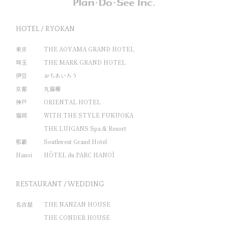
HOTEL / RYOKAN
東京
THE AOYAMA GRAND HOTEL
埼玉
THE MARK GRAND HOTEL
伊豆
おちあいろう
京都
丸福樓
神戸
ORIENTAL HOTEL
福岡
WITH THE STYLE FUKUOKA
THE LUIGANS Spa & Resort
那覇
Southwest Grand Hotel
Hanoi
HÔTEL du PARC HANOÏ
RESTAURANT / WEDDING
名古屋
THE NANZAN HOUSE
THE CONDER HOUSE