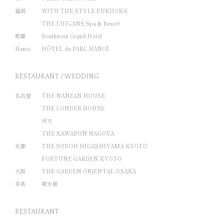
福岡
WITH THE STYLE FUKUOKA
THE LUIGANS Spa & Resort
那覇
Southwest Grand Hotel
Hanoi
HÔTEL du PARC HANOÏ
RESTAURANT / WEDDING
名古屋
THE NANZAN HOUSE
THE CONDER HOUSE
河文
THE KAWABUN NAGOYA
京都
THE SODOH HIGASHIYAMA KYOTO
FORTUNE GARDEN KYOTO
大阪
THE GARDEN ORIENTAL OSAKA
奈良
菊水楼
RESTAURANT