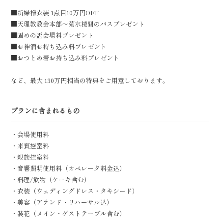
■新婦様衣装 1点目10万円OFF
■天理教教会本部〜菊水楼間のバスプレゼント
■固めの盃会場料プレゼント
■お神酒お持ち込み料プレゼント
■おつとめ着お持ち込み料プレゼント
など、最大 130万円相当の特典をご用意しております。
プランに含まれるもの
・会場使用料
・来賓控室料
・親族控室料
・音響照明使用料（オペレータ料金込）
・料理/飲物（ケーキ含む）
・衣装（ウェディングドレス・タキシード）
・美容（アテンド・リハーサル込）
・装花（メイン・ゲストテーブル含む）