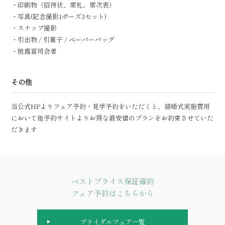
・印刷物（招待状、席札、席次表）
・写真(記念撮影1ポーズ3セット)
・スナップ撮影
・引出物 / 引菓子 / ペーパーバッグ
・披露宴司会者
その他
当公式HPよりフェア予約・見学予約をいただくと、結婚式実施費用
において他予約サイトよりお得な最安値のプランをお約束させていた
だきます
ベストプライス保証確約
フェア予約はこちらから
ブライダルフェア一覧